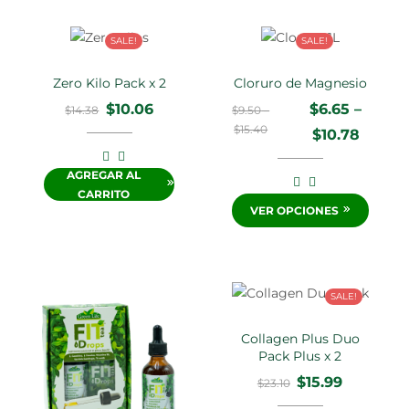
SALE!
SALE!
Zero Kilo Pack x 2
Cloruro de Magnesio
$
10.06
$
6.65
–
$
14.38
$
9.50
–
$
15.40
$
10.78
AGREGAR AL
CARRITO
VER OPCIONES
SALE!
Collagen Plus Duo
Pack Plus x 2
$
15.99
$
23.10