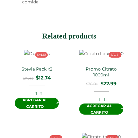
comida
Related products
SALE!
SALE!
Stevia Pack x2
Promo Citrato
1000ml
$
12.74
$
17.43
$
22.99
$
36.00
AGREGAR AL
AGREGAR AL
CARRITO
CARRITO
SALE!
SALE!