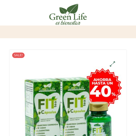
SALE!
🔍