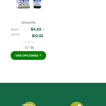
Ansiolife
$
4.55
–
$
6.67
–
$
12.32
$
12.32
VER OPCIONES