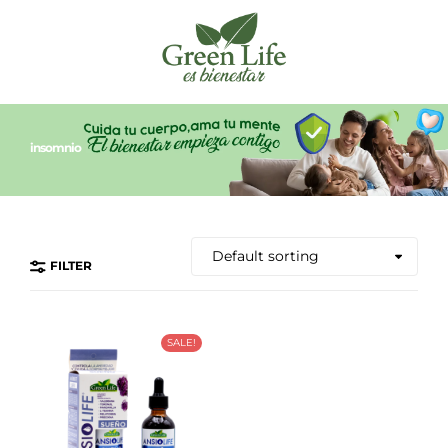
insomnio
FILTER
SALE!