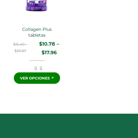
Collagen Plus
tabletas
$
10.78
–
$
15.40
–
$
25.67
$
17.96
VER OPCIONES