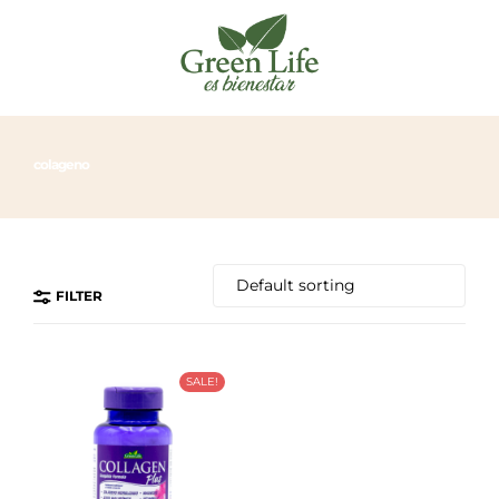
colageno
FILTER
SALE!