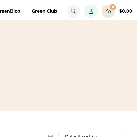
0
$
0.00
reenBlog
Green Club