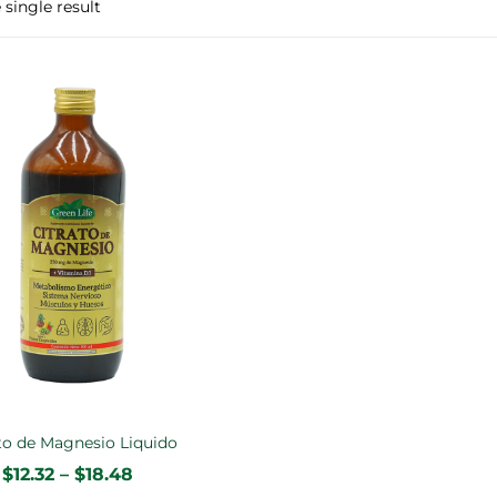
single result
to de Magnesio Liquido
$
12.32
–
$
18.48